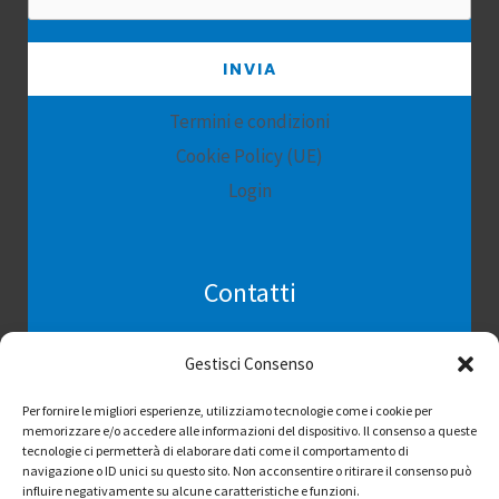
INVIA
Termini e condizioni
Cookie Policy (UE)
Login
Contatti
RIFUGIO HOPE Organizzazione di volontariato
Gestisci Consenso
Via Fosse Ardeatine snc – Agrigento(Ag) 92100
Per fornire le migliori esperienze, utilizziamo tecnologie come i cookie per
Tel. 342 1836988 – 3883451344
memorizzare e/o accedere alle informazioni del dispositivo. Il consenso a queste
Rifugio.hope@libero.it
CF:93080220846
tecnologie ci permetterà di elaborare dati come il comportamento di
navigazione o ID unici su questo sito. Non acconsentire o ritirare il consenso può
influire negativamente su alcune caratteristiche e funzioni.